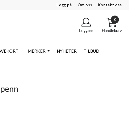
Logg på
Om oss
Kontakt oss
0
Logg inn
Handlekurv
AVEKORT
MERKER
NYHETER
TILBUD
kpenn