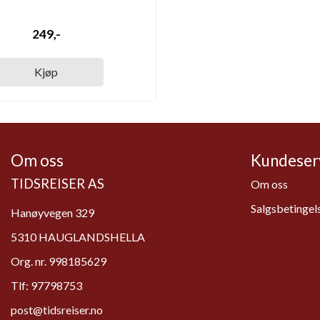
249,-
Kjøp
Om oss
Kundeser
TIDSREISER AS
Om oss
Salgsbetingel
Hanøyvegen 329
5310 HAUGLANDSHELLA
Org. nr. 998185629
Tlf:
97798753
post@tidsreiser.no