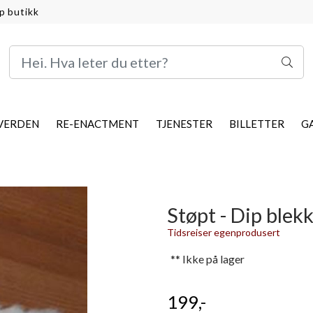
p butikk
VERDEN
RE-ENACTMENT
TJENESTER
BILLETTER
G
Støpt - Dip blek
Tidsreiser egenprodusert
** Ikke på lager
199,-