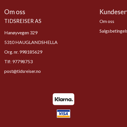
Om oss
Kundeser
TIDSREISER AS
Om oss
Salgsbetingel
Hanøyvegen 329
5310 HAUGLANDSHELLA
Org. nr. 998185629
Tlf:
97798753
post@tidsreiser.no