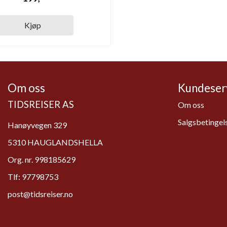
Kjøp
Om oss
Kundeser
TIDSREISER AS
Om oss
Salgsbetingel
Hanøyvegen 329
5310 HAUGLANDSHELLA
Org. nr. 998185629
Tlf:
97798753
post@tidsreiser.no