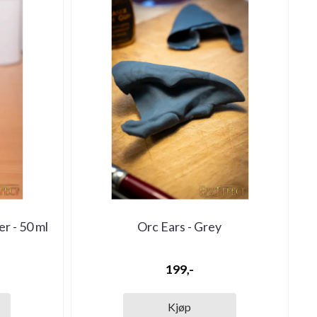
r - 50 ml
Orc Ears - Grey
199,-
Kjøp