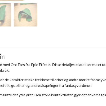
in
lin med Orc Ears fra Epic Effects. Disse detaljerte lateksørene er u
ebruk.
er de karakteristiske trekkene til orker og andre mørke fantasyves
mefolk, gobliner og andre skapninger fra fantasyverdenen.
mslutte det ytre øret. Den store kontaktflaten gjør det enkelt å f