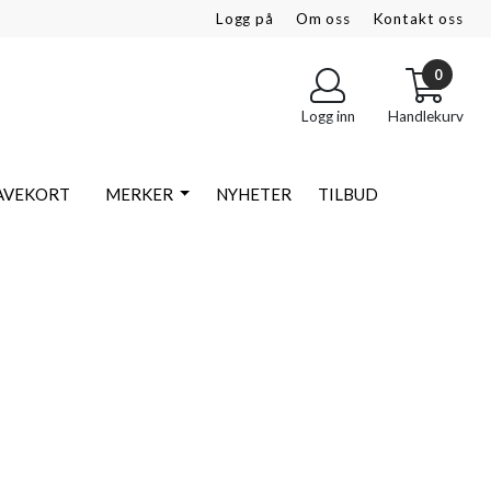
Logg på
Om oss
Kontakt oss
0
Logg inn
Handlekurv
AVEKORT
MERKER
NYHETER
TILBUD